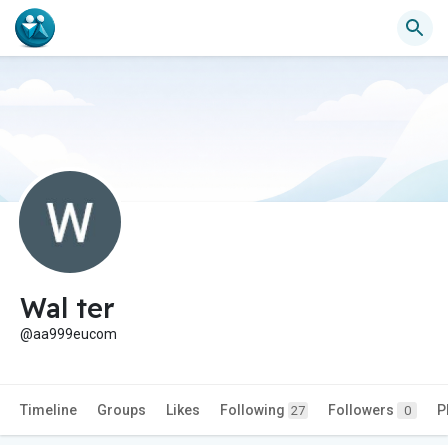
Wal ter
@aa999eucom
Timeline
Groups
Likes
Following
Followers
P
27
0