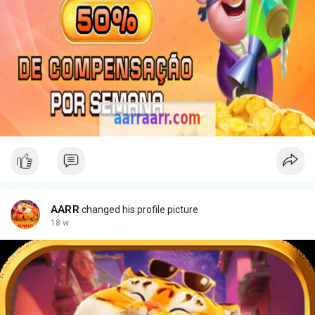
AARR
changed his profile picture
18 w