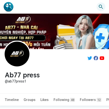
Ab77 press
@ab77press1
Timeline
Groups
Likes
Following
Followers
P
48
12