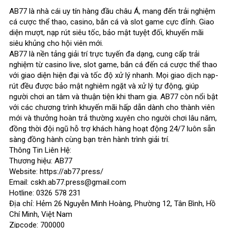
AB77 là nhà cái uy tín hàng đầu châu Á, mang đến trải nghiệm
cá cược thể thao, casino, bắn cá và slot game cực đỉnh. Giao
diện mượt, nạp rút siêu tốc, bảo mật tuyệt đối, khuyến mãi
siêu khủng cho hội viên mới.
AB77 là nền tảng giải trí trực tuyến đa dạng, cung cấp trải
nghiệm từ casino live, slot game, bắn cá đến cá cược thể thao
với giao diện hiện đại và tốc độ xử lý nhanh. Mọi giao dịch nạp-
rút đều được bảo mật nghiêm ngặt và xử lý tự động, giúp
người chơi an tâm và thuận tiện khi tham gia. AB77 còn nổi bật
với các chương trình khuyến mãi hấp dẫn dành cho thành viên
mới và thưởng hoàn trả thường xuyên cho người chơi lâu năm,
đồng thời đội ngũ hỗ trợ khách hàng hoạt động 24/7 luôn sẵn
sàng đồng hành cùng bạn trên hành trình giải trí.
Thông Tin Liên Hệ:
Thương hiệu: AB77
Website: https://ab77.press/
Email: cskh.ab77.press@gmail.com
Hotline: 0326 578 231
Địa chỉ: Hẻm 26 Nguyễn Minh Hoàng, Phường 12, Tân Bình, Hồ
Chí Minh, Việt Nam
Zipcode: 700000