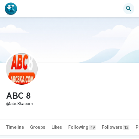
ABC 8
@abc8kacom
Timeline
Groups
Likes
Following
Followers
P
49
12