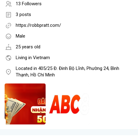
13 Followers
3 posts
https://robbpratt.com/
Male
25 years old
Living in Vietnam
Located in 405/25 Đ. Đinh Bộ Lĩnh, Phường 24, Bình
Thạnh, Hồ Chí Minh