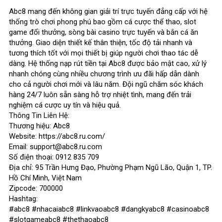
Abc8 mang đến không gian giải trí trực tuyến đẳng cấp với hệ
thống trò chơi phong phú bao gồm cá cược thể thao, slot
game đổi thưởng, sòng bài casino trực tuyến và bắn cá ăn
thưởng. Giao diện thiết kế thân thiện, tốc độ tải nhanh và
tương thích tốt với mọi thiết bị giúp người chơi thao tác dễ
dàng. Hệ thống nạp rút tiền tại Abc8 được bảo mật cao, xử lý
nhanh chóng cùng nhiều chương trình ưu đãi hấp dẫn dành
cho cả người chơi mới và lâu năm. Đội ngũ chăm sóc khách
hàng 24/7 luôn sẵn sàng hỗ trợ nhiệt tình, mang đến trải
nghiệm cá cược uy tín và hiệu quả.
Thông Tin Liên Hệ:
Thương hiệu: Abc8
Website: https://abc8.ru.com/
Email: support@abc8.ru.com
Số điện thoại: 0912 835 709
Địa chỉ: 95 Trần Hưng Đạo, Phường Phạm Ngũ Lão, Quận 1, TP.
Hồ Chí Minh, Việt Nam
Zipcode: 700000
Hashtag:
#abc8 #nhacaiabc8 #linkvaoabc8 #dangkyabc8 #casinoabc8
#slotgameabc8 #thethaoabc8