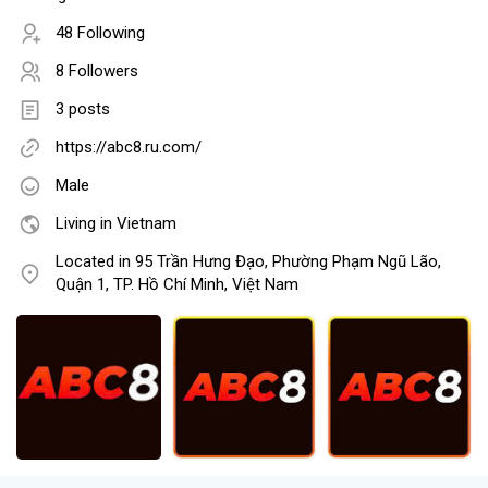
48 Following
8 Followers
3 posts
https://abc8.ru.com/
Male
Living in Vietnam
Located in 95 Trần Hưng Đạo, Phường Phạm Ngũ Lão,
Quận 1, TP. Hồ Chí Minh, Việt Nam