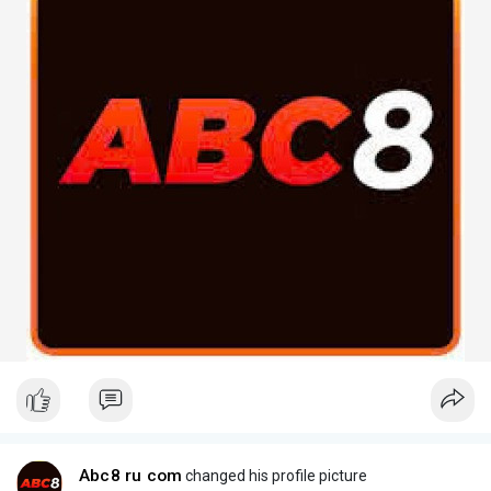
Abc8 ru com
changed his profile picture