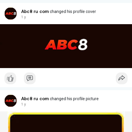
Abc8 ru com
changed his profile cover
1 y
Abc8 ru com
changed his profile picture
1 y