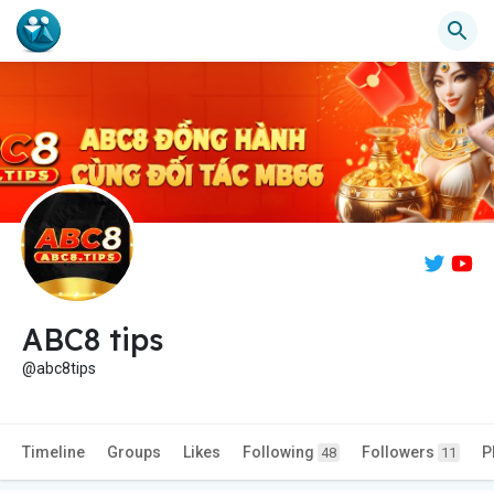
ABC8 tips
@abc8tips
Timeline
Groups
Likes
Following
Followers
P
48
11