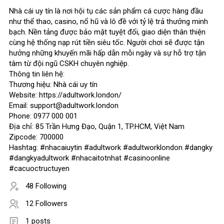
Nhà cái uy tín là nơi hội tụ các sản phẩm cá cược hàng đầu
như thể thao, casino, nổ hũ và lô đề với tỷ lệ trả thưởng minh
bạch. Nền tảng được bảo mật tuyệt đối, giao diện thân thiện
cùng hệ thống nạp rút tiền siêu tốc. Người chơi sẽ được tận
hưởng những khuyến mãi hấp dẫn mỗi ngày và sự hỗ trợ tận
tâm từ đội ngũ CSKH chuyên nghiệp.
Thông tin liên hệ:
Thương hiệu: Nhà cái uy tín
Website: https://adultwork.london/
Email: support@adultwork.london
Phone: 0977 000 001
Địa chỉ: 85 Trần Hưng Đạo, Quận 1, TP.HCM, Việt Nam
Zipcode: 700000
Hashtag: #nhacaiuytin #adultwork #adultworklondon #dangky
#dangkyadultwork #nhacaitotnhat #casinoonline
#cacuoctructuyen
48 Following
12 Followers
1 posts