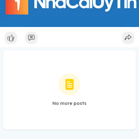
No more posts