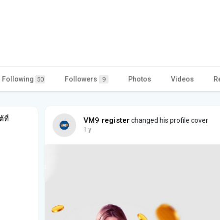
Following
Followers
Photos
Videos
R
50
9
ที่
VM9 register
changed his profile cover
1 y