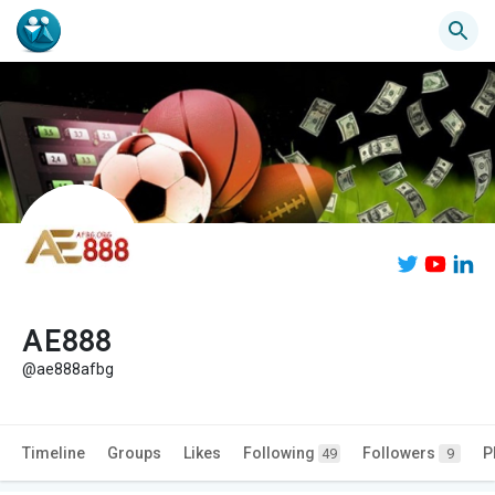
AE888
@ae888afbg
Timeline
Groups
Likes
Following
Followers
P
49
9