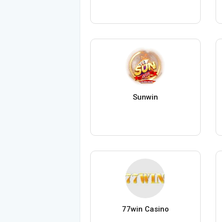
Sunwin
77win Casino