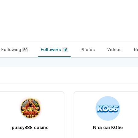
Following
Followers
Photos
Videos
R
50
18
pussy888 casino
Nhà cái KO66