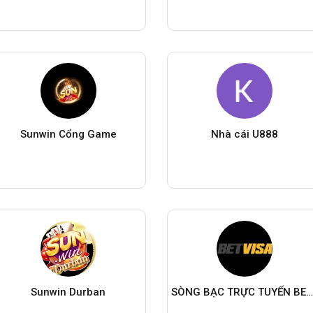
Sunwin Cổng Game
Nhà cái U888
Sunwin Durban
SÒNG BẠC TRỰC TUYẾN BETVISA CASINO