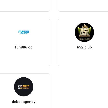
fun886 cc
b52 club
debet agency