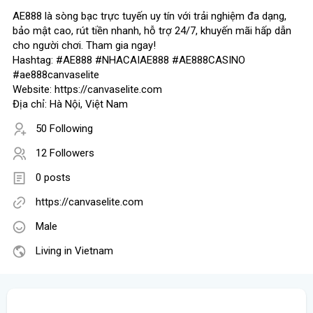
AE888 là sòng bạc trực tuyến uy tín với trải nghiệm đa dạng,
bảo mật cao, rút tiền nhanh, hỗ trợ 24/7, khuyến mãi hấp dẫn
cho người chơi. Tham gia ngay!
Hashtag: #AE888 #NHACAIAE888 #AE888CASINO
#ae888canvaselite
Website: https://canvaselite.com
Địa chỉ: Hà Nội, Việt Nam
50 Following
12 Followers
0 posts
https://canvaselite.com
Male
Living in Vietnam