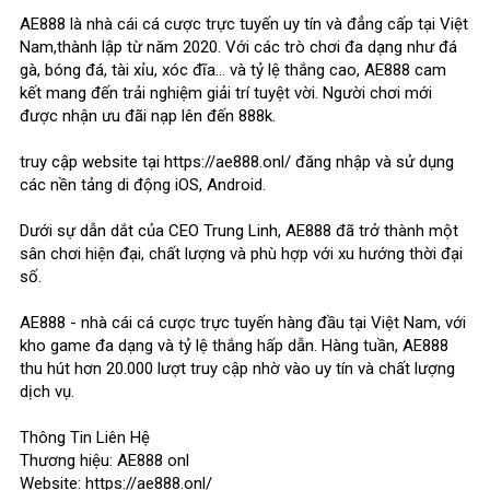
AE888 là nhà cái cá cược trực tuyến uy tín và đẳng cấp tại Việt
Nam,thành lập từ năm 2020. Với các trò chơi đa dạng như đá
gà, bóng đá, tài xỉu, xóc đĩa… và tỷ lệ thắng cao, AE888 cam
kết mang đến trải nghiệm giải trí tuyệt vời. Người chơi mới
được nhận ưu đãi nạp lên đến 888k.
truy cập website tại https://ae888.onl/ đăng nhập và sử dụng
các nền tảng di động iOS, Android.
Dưới sự dẫn dắt của CEO Trung Linh, AE888 đã trở thành một
sân chơi hiện đại, chất lượng và phù hợp với xu hướng thời đại
số.
AE888 - nhà cái cá cược trực tuyến hàng đầu tại Việt Nam, với
kho game đa dạng và tỷ lệ thắng hấp dẫn. Hàng tuần, AE888
thu hút hơn 20.000 lượt truy cập nhờ vào uy tín và chất lượng
dịch vụ.
Thông Tin Liên Hệ
Thương hiệu: AE888 onl
Website: https://ae888.onl/