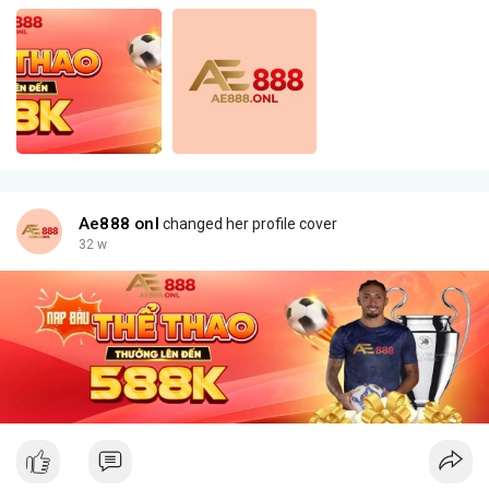
Ae888 onl
changed her profile cover
32 w