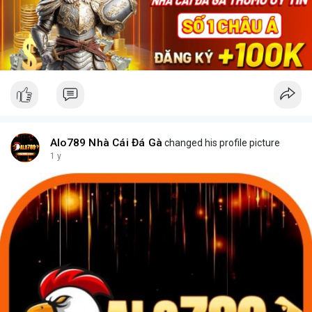
Alo789 Nhà Cái Đá Gà
changed his profile picture
1 y