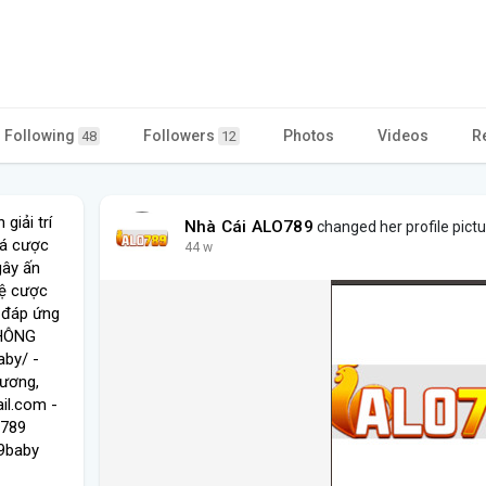
Following
Followers
Photos
Videos
R
48
12
iải trí
Nhà Cái ALO789
changed her profile pict
cá cược
44 w
gây ấn
lệ cược
, đáp ứng
THÔNG
aby/ -
Dương,
il.com -
o789
9baby