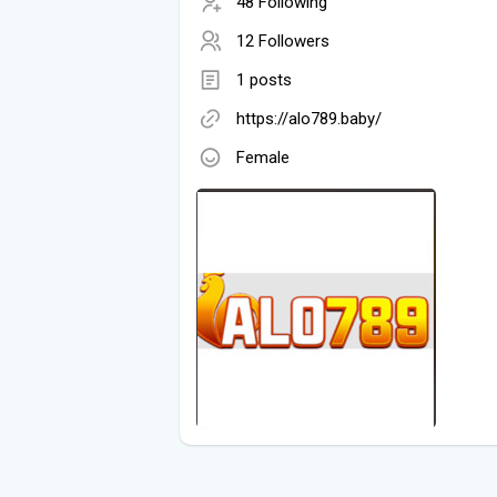
48 Following
12 Followers
1 posts
https://alo789.baby/
Female