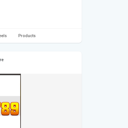
eels
Products
ure