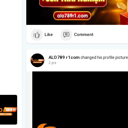
Like
Comment
ALO789 r1com
changed his profile pictur
2 yrs