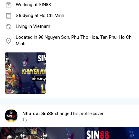
Working at
SIN88
Studying at Ho Chi Minh
Living in Vietnam
Located in 96 Nguyen Son, Phu Tho Hoa, Tan Phu, Ho Chi
Minh
Nha cai Sin88
changed his profile cover
1 y