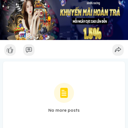
No more posts