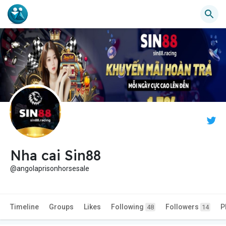
Nha cai Sin88
@angolaprisonhorsesale
Timeline
Groups
Likes
Following
Followers
P
48
14