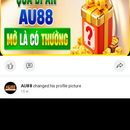
AU88
changed his profile picture
15 w