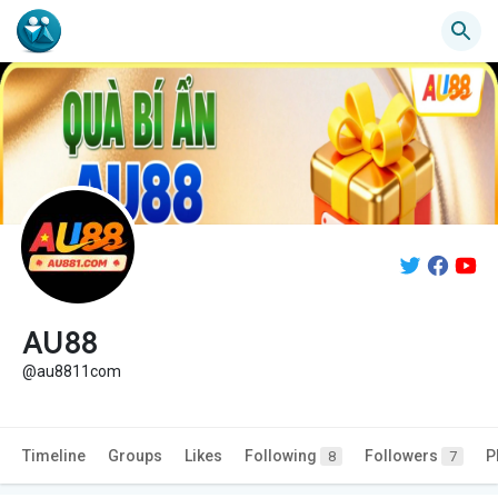
AU88
@au8811com
Timeline
Groups
Likes
Following
Followers
P
8
7