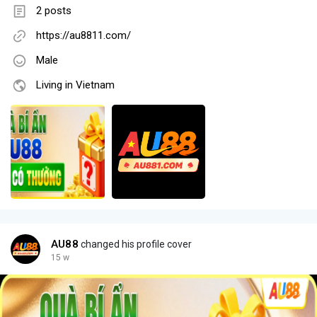
2 posts
https://au8811.com/
Male
Living in Vietnam
AU88
changed his profile cover
15 w