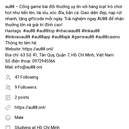
au88 – Cổng game bài đổi thưởng uy tín với hàng loạt trò chơi
hot như tiến lên, tài xỉu, xóc đĩa, bắn cá. Giao diện đẹp, nạp rút
nhanh, tặng giftcode mỗi ngày. Trải nghiệm ngay AU88 để nhận
thưởng lớn và giải trí đỉnh cao!
Hastags: #au88 #au88top #nhacaiau88 #linkau88
#linkvaoau88 #au88app #au88apk #gameau88 #au88casino
Thông tin liên hệ:
Website: https://au88.onl/
Địa chỉ: 63 Số 41, Tân Quy, Quận 7, Hồ Chí Minh, Việt Nam
Số điện thoại: 0972945566
Mail: info@au88.onl
47 Following
9 Followers
2 posts
https://au88.onl/
Male
Studying at Hồ Chí Minh