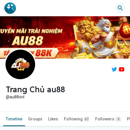
Trang Chủ au88
@au88onl
Timeline
Groups
Likes
Following
Followers
P
47
9