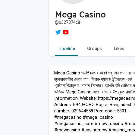
Mega Casino
@b327374c8
Timeline
Groups
Likes
Mega Casino জনপ্রিয়তার কারণ শুধু তার গেম নয়, ব
ব্যবহারকারীর সেবার মান, ফিচার-প্যাকড ইন্টারফেস এবং
প্রতিযোগিতামূলক বোনাস সিস্টেম। আপনি যদি বেটিংয়ে ন
অভিজ্ঞ, Mega Casino আপনার জন্য উপযুক্ত প্ল্যাটফ
Information: Website: https://megacasin
Address: R94J+CVG Bogra, Bangladesh
number: 029644558 Post code: 5801
#megacasino #mega_casino
#megacasino_cafe #mcw_casino #mc
#mcwcasino #casinomcw #casino_mc