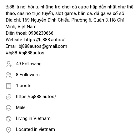
Bj88 là nơi hội tụ những trò chơi cá cược hấp dẫn nhất như thể
thao, casino trực tuyến, slot game, bắn cá, đá gà và xổ số.
Địa chỉ: 169 Nguyễn Đình Chiểu, Phường 6, Quận 3, Hồ Chí
Minh, Việt Nam
Điện thoại: 0986230666
Website: https://bj888.autos/
Email: bj888autos@gmail.com
#bj88 #bj888autos
49 Following
8 Followers
1 posts
https://bj888.autos/
Male
Living in Vietnam
Located in vietnam