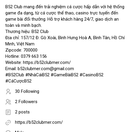
B52 Club mang đến trải nghiệm cá cược hấp dẫn với hệ thống
game đa dạng, từ cá cược thể thao, casino trực tuyến đến
game bài đổi thưởng. Hỗ trợ khách hàng 24/7, giao dịch an
toàn và minh bạch.
Thương hiệu: B52 Club
Địa chỉ: 157/12 Đ. Gò Xoài, Bình Hưng Hoà A, Bình Tân, Hồ Chí
Minh, Việt Nam
Zipcode: 700000
Hotline: 0379 663 156
Website: https://b52clubmer.com/
Email: b52clubmer.com@gmail.com
#B52Club #NhàCáiB52 #GameBàiB52 #CasinoB52
#CáCượcB52
30 Following
2 Followers
2 posts
https://b52clubmer.com/