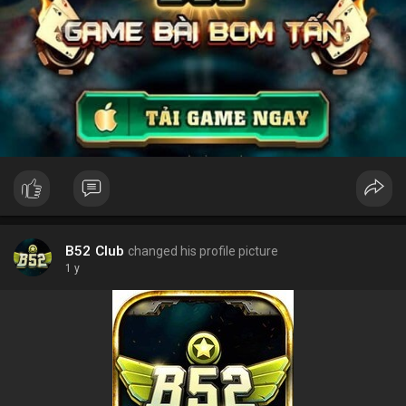
B52 Club
changed his profile picture
1 y