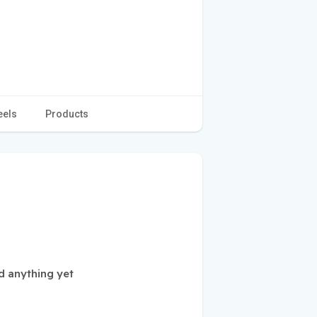
eels
Products
d anything yet