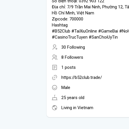
Số điện thoại: 0392 903 122
Địa chỉ: 7/9 Trần Mai Ninh, Phường 12, Tâ
Hồ Chí Minh, Việt Nam
Zipcode: 700000
Hashtag
#B52Club #TaiXiuOnline #GameBai #No
#CasinoTrucTuyen #SanChoiUyTin
30 Following
8 Followers
1 posts
https://b52club.trade/
Male
25 years old
Living in Vietnam