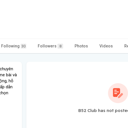
Following
Followers
Photos
Videos
R
30
8
 chuyên
ame bài và
ộng, hỗ
hấp dẫn
 chọn
B52 Club has not poste