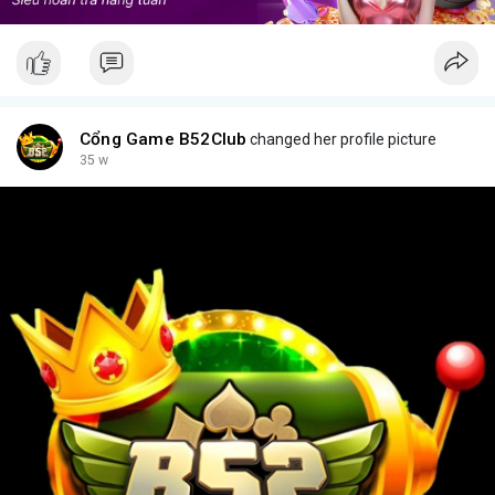
Cổng Game B52Club
changed her profile picture
35 w