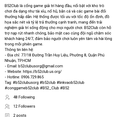
B52Club là cổng game giải trí hàng đầu, nổi bật với kho trò
chơi đa dạng như tài xỉu, nổ hũ, bắn cá và các game bài đổi
thưởng hấp dẫn. Hệ thống được tối ưu với tốc độ ổn định, đồ
họa sắc nét và tỷ lệ trả thưởng cạnh tranh, mang đến trải
nghiệm giải trí sống động cho mọi người chơi. B52Club còn hỗ
trợ nạp rút nhanh chóng, bảo mật cao cùng đội ngũ chăm sóc
khách hàng 24/7, đảm bảo người chơi luôn yên tâm và hài lòng
trong mỗi phiên game.
Thông tin liên hệ:
- Địa chỉ: 77/18 Đường Trần Huy Liệu, Phường 8, Quận Phú
Nhuận, TP.HCM
- Email: b52clubusorg@gmail.com
- Website: https://b52club.us.org/
- Hotline: 0906.729.865
Tag: #b52clubusorg #b52club #linkvaob52club
#conggameb52club #B52_Club #B52
48 Following
12 Followers
2 posts