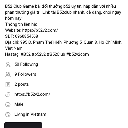
B52 Club Game bài đổi thưởng b52 uy tín, hấp dẫn với nhiều
phần thưởng giá trị. Link tải B52club nhanh, dễ dàng, chơi ngay
hôm nay!
Thông tin liên hệ:
Website: https://b52v2.com/
SĐT: 0960854568
Địa chỉ: 995 Đ. Phạm Thế Hiển, Phường 5, Quận 8, Hồ Chí Minh,
Việt Nam
Hastag: #B52 #b52v2 #B52Club #b52v2com
50 Following
9 Followers
2 posts
https://b52v2.com/
Male
Living in Vietnam