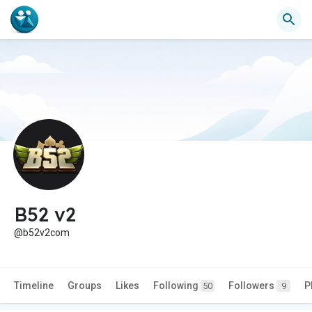
B52 v2
@b52v2com
Timeline
Groups
Likes
Following
Followers
P
50
9