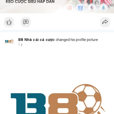
B8 Nhà cái cá cược
changed his profile picture
1 y