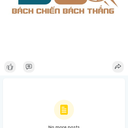
No more posts