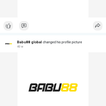
Babu88 global
changed his profile picture
40 w