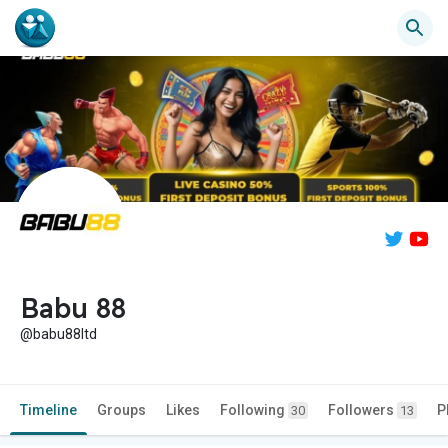
Babu 88
@babu88ltd
Timeline
Groups
Likes
Following
Followers
P
30
13