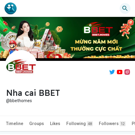
Nha cai BBET
@bbethomes
Timeline
Groups
Likes
Following
Followers
P
48
12