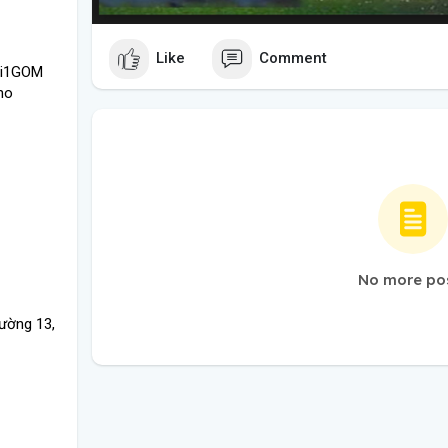
Like
Comment
ai1GOM
no
No more po
ường 13,