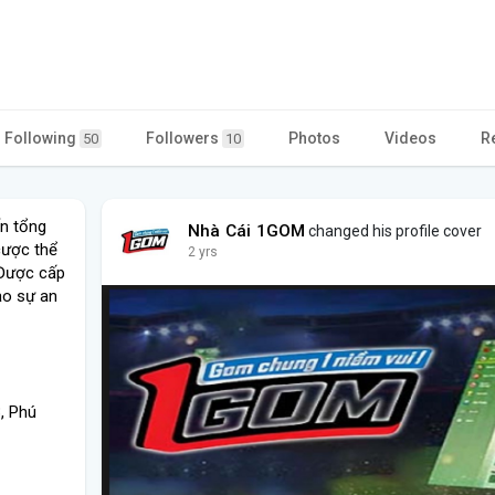
Following
Followers
Photos
Videos
R
50
10
n tổng
Nhà Cái 1GOM
changed his profile cover
cược thể
2 yrs
 Được cấp
o sự an
, Phú