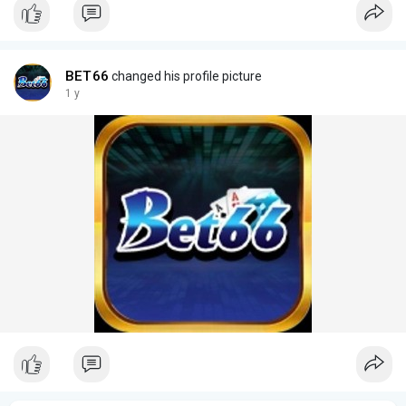
BET66
changed his profile picture
1 y