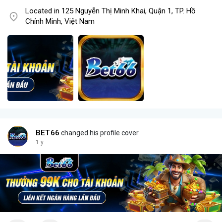
Located in 125 Nguyễn Thị Minh Khai, Quận 1, TP. Hồ
Chính Minh, Việt Nam
BET66
changed his profile cover
1 y