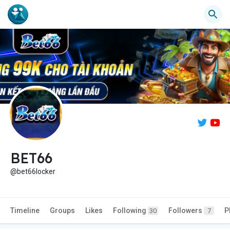
BET66
@bet66locker
Timeline
Groups
Likes
Following
Followers
P
30
7