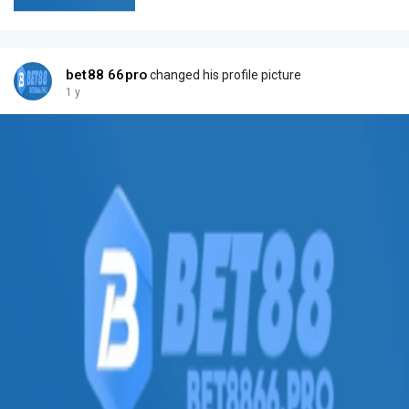
bet88 66pro
changed his profile picture
1 y