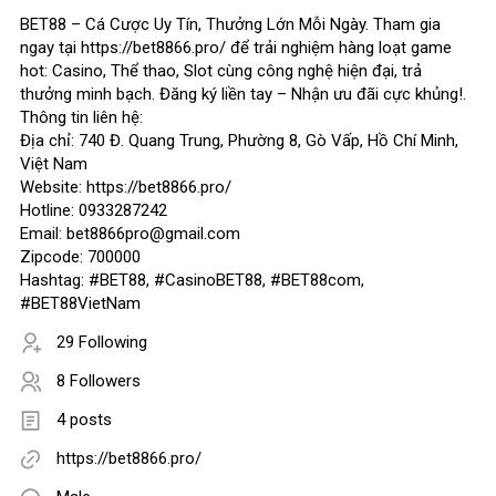
BET88 – Cá Cược Uy Tín, Thưởng Lớn Mỗi Ngày. Tham gia
ngay tại https://bet8866.pro/ để trải nghiệm hàng loạt game
hot: Casino, Thể thao, Slot cùng công nghệ hiện đại, trả
thưởng minh bạch. Đăng ký liền tay – Nhận ưu đãi cực khủng!.
Thông tin liên hệ:
Địa chỉ: 740 Đ. Quang Trung, Phường 8, Gò Vấp, Hồ Chí Minh,
Việt Nam
Website: https://bet8866.pro/
Hotline: 0933287242
Email: bet8866pro@gmail.com
Zipcode: 700000
Hashtag: #BET88, #CasinoBET88, #BET88com,
#BET88VietNam
29 Following
8 Followers
4 posts
https://bet8866.pro/