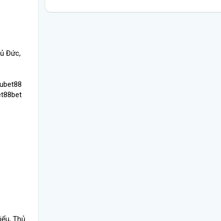
hủ Đức,
hubet88
t88bet
iểu, Thủ