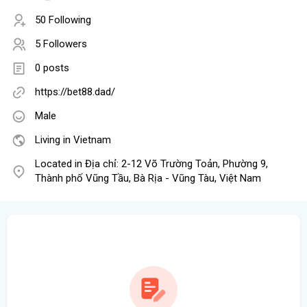
50 Following
5 Followers
0 posts
https://bet88.dad/
Male
Living in Vietnam
Located in Địa chỉ: 2-12 Võ Trường Toản, Phường 9,
Thành phố Vũng Tầu, Bà Rịa - Vũng Tàu, Việt Nam