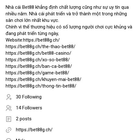
Nhà cái Bet88 khẳng định chất lượng cũng như sự uy tín qua
nhiều năm. Nhà cái phát triển và trở thành một trong những
sân chơi lớn nhất khu vực.
Chính vì thế thương hiệu có số lượng người chơi cực khủng và
đang phát triển từng ngày,
Website:https://bet88g.ch/
https://bet88g.ch/the-thao-bet88/
https://bet88g.ch/bet88-casino/
https://bet88g.ch/xo-so-bet88/
https://bet88g.ch/ban-ca-bet88/
https://bet88g.ch/game-bet88/
https://bet88g.ch/khuyen-mai-bet88/
https://bet88g.ch/thong-tin-bet88/
30 Following
14 Followers
2 posts
https://bet88g.ch/