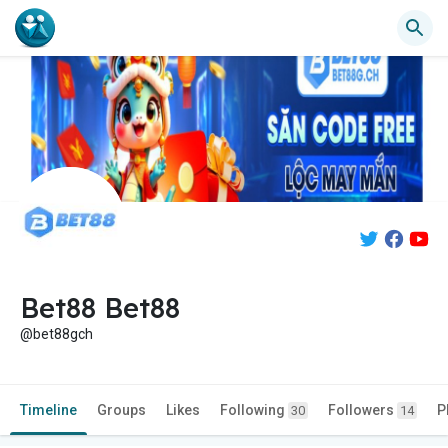
Bet88 Bet88
@bet88gch
Timeline
Groups
Likes
Following
Followers
P
30
14