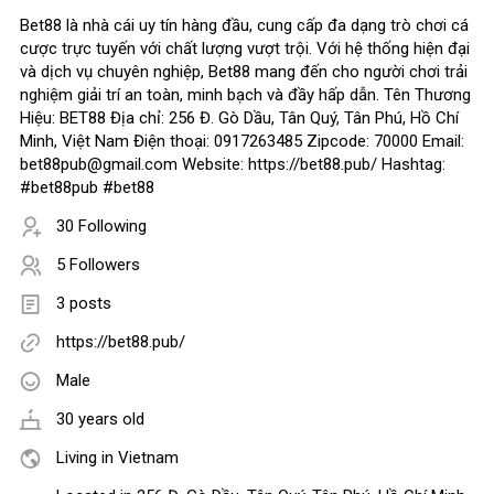
Bet88 là nhà cái uy tín hàng đầu, cung cấp đa dạng trò chơi cá
cược trực tuyến với chất lượng vượt trội. Với hệ thống hiện đại
và dịch vụ chuyên nghiệp, Bet88 mang đến cho người chơi trải
nghiệm giải trí an toàn, minh bạch và đầy hấp dẫn. Tên Thương
Hiệu: BET88 Địa chỉ: 256 Đ. Gò Dầu, Tân Quý, Tân Phú, Hồ Chí
Minh, Việt Nam Điện thoại: 0917263485 Zipcode: 70000 Email:
bet88pub@gmail.com Website: https://bet88.pub/ Hashtag:
#bet88pub #bet88
30 Following
5 Followers
3 posts
https://bet88.pub/
Male
30 years old
Living in Vietnam