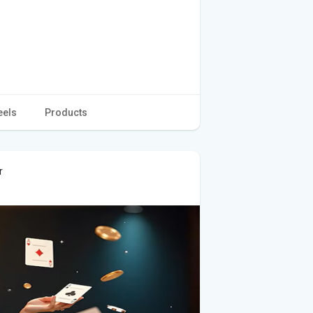
eels
Products
r