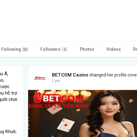
Following
Followers
Photos
Videos
R
50
9
âu Á,
BETCOM Casino
changed her profile cove
ao,
2 yrs
 cược
vụ hỗ trợ
gười chơi
uỵ Khuê,