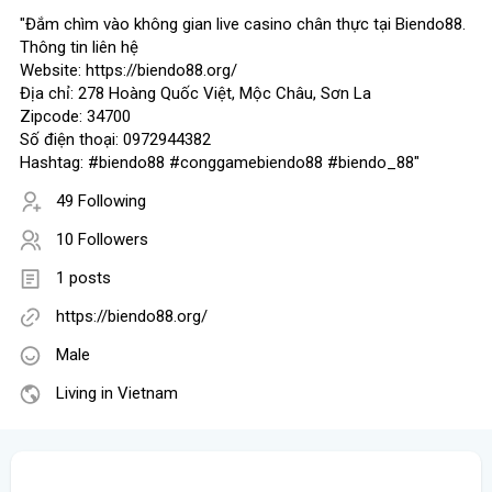
"Đắm chìm vào không gian live casino chân thực tại Biendo88.
Thông tin liên hệ
Website: https://biendo88.org/
Địa chỉ: 278 Hoàng Quốc Việt, Mộc Châu, Sơn La
Zipcode: 34700
Số điện thoại: 0972944382
Hashtag: #biendo88 #conggamebiendo88 #biendo_88"
49 Following
10 Followers
1 posts
https://biendo88.org/
Male
Living in Vietnam