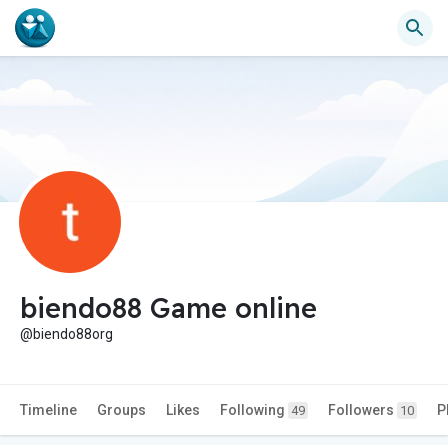
biendo88 Game online
@biendo88org
Timeline
Groups
Likes
Following
Followers
P
49
10