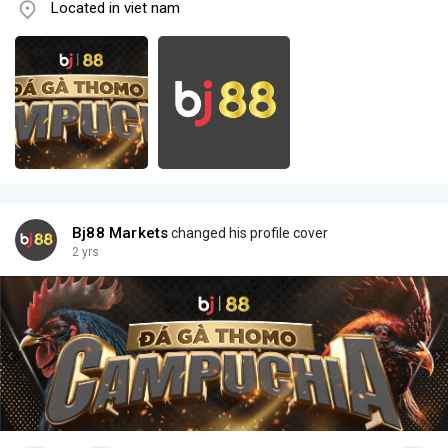
Located in viet nam
Bj88 Markets
changed his profile cover
2 yrs