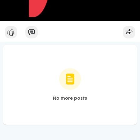
No more posts