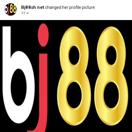
Bj88sh net
changed her profile picture
33 w