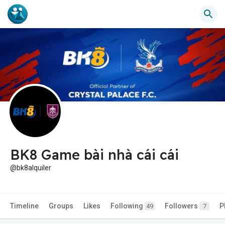
BK8 Game bài nhà cái cái
@bk8alquiler
Timeline
Groups
Likes
Following
Followers
P
49
7