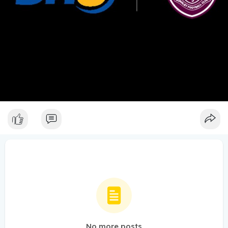
No more posts