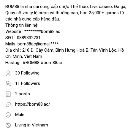
BOM88 là nhà cái cung cấp cược Thể thao, Live casino, Đá gà,
Quay số với tỷ lệ cược và thưởng cao, hơn 25,000+ games từ
các nhà cung cấp hàng đầu.
Thông tin liên hệ:
Website : ********bom88.ac
SĐT : 0889332231
Mails: bom88ac@gmail****
Địa chỉ : 216 Đ. Cây Cám, Bình Hưng Hoà B, Tân Vĩnh Lộc, Hồ
Chí Minh, Việt Nam
Hastag : #BOM88 #bom88ac
39 Following
11 Followers
2 posts
https://bom88.ac/
Male
Living in Vietnam