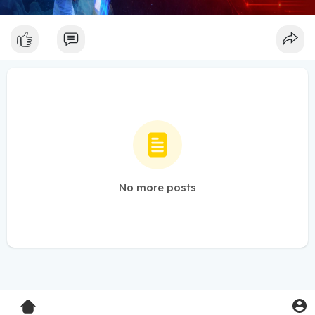
No more posts