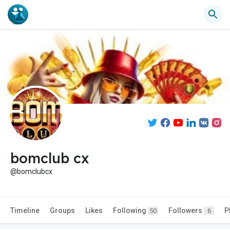
bomclub cx
@bomclubcx
Timeline
Groups
Likes
Following
Followers
P
50
6