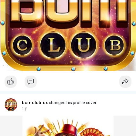
bomclub cx
changed his profile cover
1 y