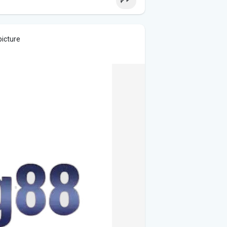
picture