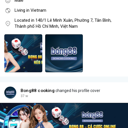
Male
Living in Vietnam
Located in 140/1 Lê Minh Xuân, Phường 7, Tân Bình,
Thành phố Hồ Chí Minh, Việt Nam
Bong88 cooking
changed his profile cover
37 w