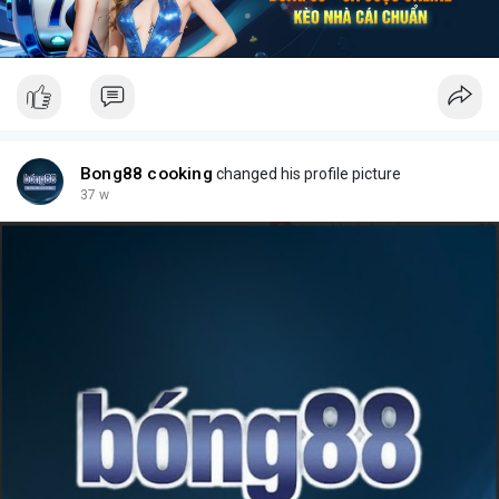
Bong88 cooking
changed his profile picture
37 w