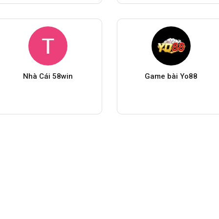
Nhà Cái 58win
Game bài Yo88