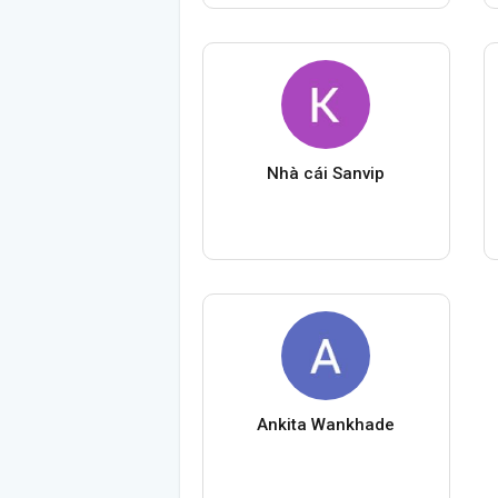
Nhà cái Sanvip
Ankita Wankhade