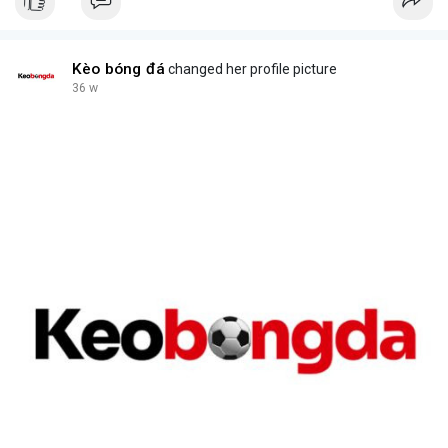
Kèo bóng đá
changed her profile picture
36 w