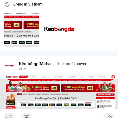
Living in Vietnam
Kèo bóng đá
changed her profile cover
36 w