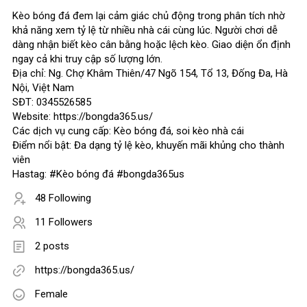
Kèo bóng đá đem lại cảm giác chủ động trong phân tích nhờ
khả năng xem tỷ lệ từ nhiều nhà cái cùng lúc. Người chơi dễ
dàng nhận biết kèo cân bằng hoặc lệch kèo. Giao diện ổn định
ngay cả khi truy cập số lượng lớn.
Địa chỉ: Ng. Chợ Khâm Thiên/47 Ngõ 154, Tổ 13, Đống Đa, Hà
Nội, Việt Nam
SĐT: 0345526585
Website: https://bongda365.us/
Các dịch vụ cung cấp: Kèo bóng đá, soi kèo nhà cái
Điểm nổi bật: Đa dạng tỷ lệ kèo, khuyến mãi khủng cho thành
viên
Hastag: #Kèo bóng đá #bongda365us
48 Following
11 Followers
2 posts
https://bongda365.us/
Female