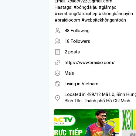
Email: xoilactvzz@gmail.com
Hastags: #bóngđálậu #giảmạo
#xembóngđátráiphép #khôngbảnquyền
#braidiocom #websitekhôngantoàn
48 Following
18 Followers
2 posts
https://www.braidio.com/
Male
Living in Vietnam
Located in 489/12 Mã Lò, Bình Hưn
Bình Tân, Thành phố Hồ Chí Minh