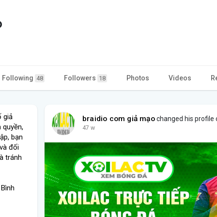
o
Following
Followers
Photos
Videos
R
48
18
 giả
braidio com giả mạo
changed his profile 
 quyền,
47 w
cập, bạn
và đối
à tránh
 Bình