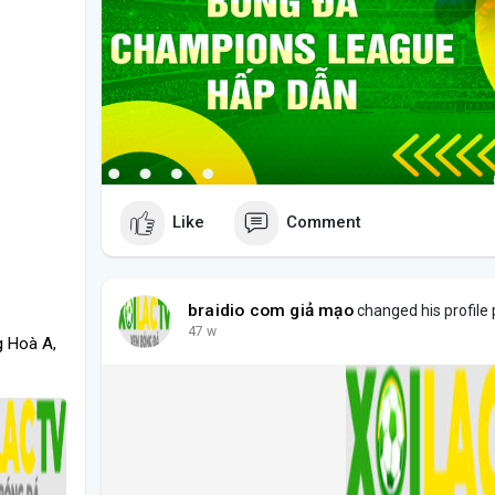
Like
Comment
braidio com giả mạo
changed his profile 
47 w
g Hoà A,