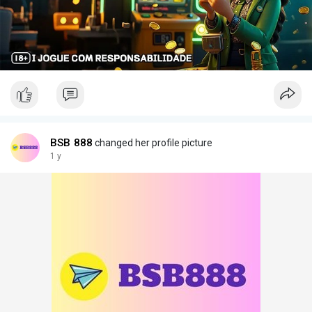
BSB 888
changed her profile picture
1 y