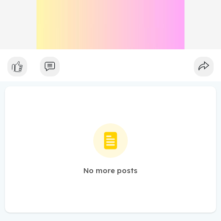
No more posts