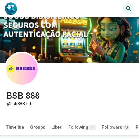
BSB 888
@bsb888net
Timeline
Groups
Likes
Following
Followers
P
4
0